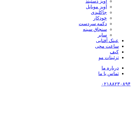
آویز دستبند
آویز موبایل
جاکلیدی
خودکار
دکمه سردست
سنجاق سینه
سایر
عینک آفتابی
ساعت مچی
کیف
تزئینات مو
درباره ما
تماس با ما
۰۲۱۸۸۲۳۰۸۹۴