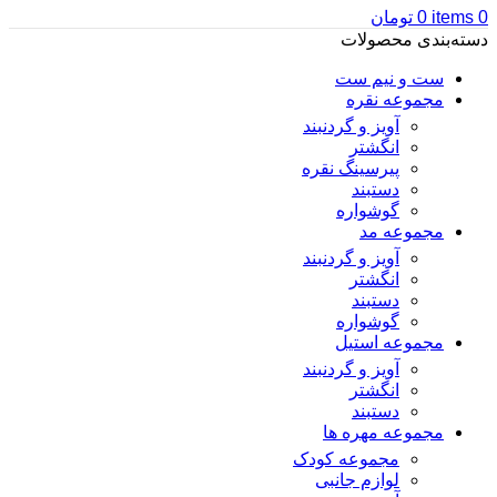
0
items
0
تومان
دسته‌بندی محصولات
ست و نیم ست
مجموعه نقره
آویز و گردنبند
انگشتر
پیرسینگ نقره
دستبند
گوشواره
مجموعه مد
آویز و گردنبند
انگشتر
دستبند
گوشواره
مجموعه استیل
آویز و گردنبند
انگشتر
دستبند
مجموعه مهره ها
مجموعه کودک
لوازم جانبی