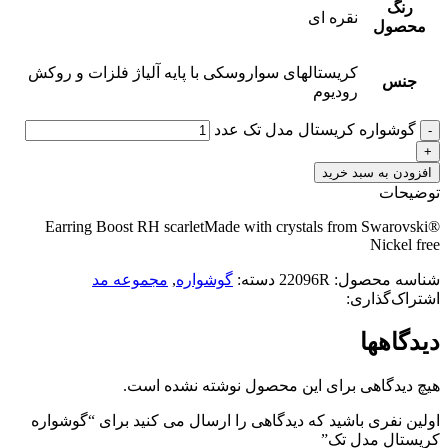
رنگ
نقره ای
محصول
کریستالهای سواروسکی با پایه آلیاژ فلزات و روکش
جنس
رودیوم
گوشواره کریستال مدل تک عدد
افزودن به سبد خرید
توضیحات
Earring Boost RH scarletMade with crystals from Swarovski®
Nickel free
شناسه محصول:
22096R
دسته:
گوشواره
,
مجموعه مد
اشتراک‌گذاری:
دیدگاهها
هیچ دیدگاهی برای این محصول نوشته نشده است.
اولین نفری باشید که دیدگاهی را ارسال می کنید برای “گوشواره
کریستال مدل تک”