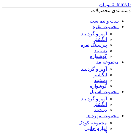
0
items
0
تومان
دسته‌بندی محصولات
ست و نیم ست
مجموعه نقره
آویز و گردنبند
انگشتر
پیرسینگ نقره
دستبند
گوشواره
مجموعه مد
آویز و گردنبند
انگشتر
دستبند
گوشواره
مجموعه استیل
آویز و گردنبند
انگشتر
دستبند
مجموعه مهره ها
مجموعه کودک
لوازم جانبی