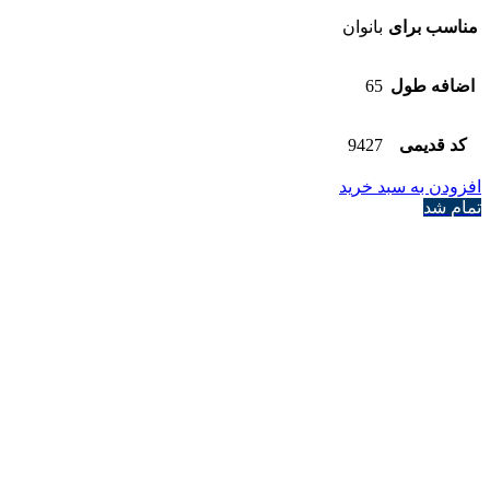
مناسب برای
بانوان
اضافه طول
65
کد قدیمی
9427
افزودن به سبد خرید
تمام شد