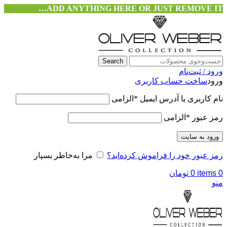
ADD ANYTHING HERE OR JUST REMOVE IT…
Search
ورود / ثبت‌نام
ورود
ساخت حساب کاربری
نام کاربری یا آدرس ایمیل
*
الزامی
رمز عبور
*
الزامی
ورود به سایت
رمز عبور خود را فراموش کرده‌اید؟
مرا به‌خاطر بسپار
0
items
0
تومان
منو