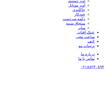
آویز دستبند
آویز موبایل
جاکلیدی
خودکار
دکمه سردست
سنجاق سینه
سایر
عینک آفتابی
ساعت مچی
کیف
تزئینات مو
درباره ما
تماس با ما
۰۲۱۸۸۲۳۰۸۹۴