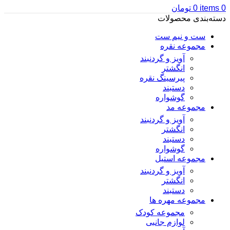
0
items
0
تومان
دسته‌بندی محصولات
ست و نیم ست
مجموعه نقره
آویز و گردنبند
انگشتر
پیرسینگ نقره
دستبند
گوشواره
مجموعه مد
آویز و گردنبند
انگشتر
دستبند
گوشواره
مجموعه استیل
آویز و گردنبند
انگشتر
دستبند
مجموعه مهره ها
مجموعه کودک
لوازم جانبی