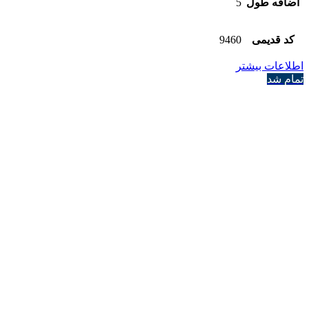
اضافه طول
5
کد قدیمی
9460
اطلاعات بیشتر
تمام شد