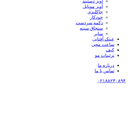
آویز دستبند
آویز موبایل
جاکلیدی
خودکار
دکمه سردست
سنجاق سینه
سایر
عینک آفتابی
ساعت مچی
کیف
تزئینات مو
درباره ما
تماس با ما
۰۲۱۸۸۲۳۰۸۹۴