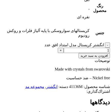
رنگ
,
محصول
نقره ای
کریستالهای سواروسکی با پایه آلیاژ فلزات و روکش
جنس
رودیوم
انگشتر کریستال مدل امتداد افق عدد
افزودن به سبد خرید
توضیحات
Made with crystals from swarovski
Nickel free – ضد حساسیت
شناسه محصول:
41136M
دسته:
انگشتر
,
مجموعه مد
اشتراک‌گذاری:
دیدگاهها