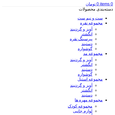
0
items
0
تومان
دسته‌بندی محصولات
ست و نیم ست
مجموعه نقره
آویز و گردنبند
انگشتر
پیرسینگ نقره
دستبند
گوشواره
مجموعه مد
آویز و گردنبند
انگشتر
دستبند
گوشواره
مجموعه استیل
آویز و گردنبند
انگشتر
دستبند
مجموعه مهره ها
مجموعه کودک
لوازم جانبی