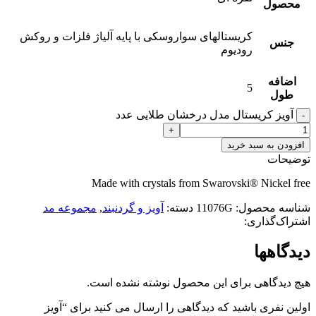
محصول
کریستالهای سواروسکی با پایه آلیاژ فلزات و روکش
جنس
رودیوم
اضافه
5
طول
آویز کریستال مدل درخشان طلایی عدد
افزودن به سبد خرید
توضیحات
Made with crystals from Swarovski® Nickel free
شناسه محصول:
11076G
دسته:
آویز و گردنبند
,
مجموعه مد
اشتراک‌گذاری:
دیدگاهها
هیچ دیدگاهی برای این محصول نوشته نشده است.
اولین نفری باشید که دیدگاهی را ارسال می کنید برای “آویز