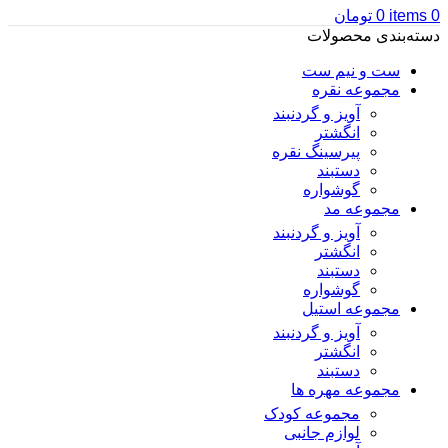
0
items
0
تومان
دسته‌بندی محصولات
ست و نیم ست
مجموعه نقره
آویز و گردنبند
انگشتر
پیرسینگ نقره
دستبند
گوشواره
مجموعه مد
آویز و گردنبند
انگشتر
دستبند
گوشواره
مجموعه استیل
آویز و گردنبند
انگشتر
دستبند
مجموعه مهره ها
مجموعه کودک
لوازم جانبی