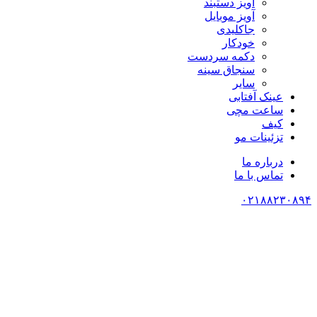
آویز دستبند
آویز موبایل
جاکلیدی
خودکار
دکمه سردست
سنجاق سینه
سایر
عینک آفتابی
ساعت مچی
کیف
تزئینات مو
درباره ما
تماس با ما
۰۲۱۸۸۲۳۰۸۹۴