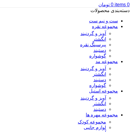
0
items
0
تومان
دسته‌بندی محصولات
ست و نیم ست
مجموعه نقره
آویز و گردنبند
انگشتر
پیرسینگ نقره
دستبند
گوشواره
مجموعه مد
آویز و گردنبند
انگشتر
دستبند
گوشواره
مجموعه استیل
آویز و گردنبند
انگشتر
دستبند
مجموعه مهره ها
مجموعه کودک
لوازم جانبی