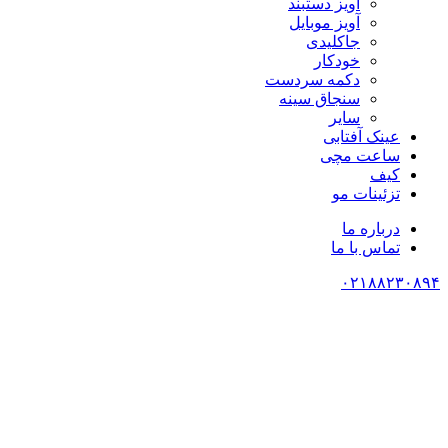
آویز دستبند
آویز موبایل
جاکلیدی
خودکار
دکمه سردست
سنجاق سینه
سایر
عینک آفتابی
ساعت مچی
کیف
تزئینات مو
درباره ما
تماس با ما
۰۲۱۸۸۲۳۰۸۹۴