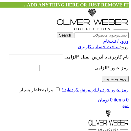
ADD ANYTHING HERE OR JUST REMOVE IT…
Search
ورود / ثبت‌نام
ورود
ساخت حساب کاربری
نام کاربری یا آدرس ایمیل
*
الزامی
رمز عبور
*
الزامی
ورود به سایت
رمز عبور خود را فراموش کرده‌اید؟
مرا به‌خاطر بسپار
0
items
0
تومان
منو