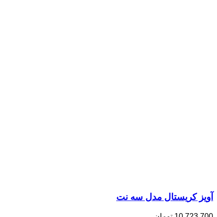
آویز کریستال مدل سه نت
10,723,700
تومان