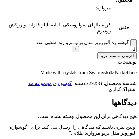
مروارید
کریستالهای سواروسکی با پایه آلیاژ فلزات و روکش
جنس
رودیوم
گوشواره الیوروبر مدل پرتو مروارید طلایی عدد
افزودن به سبد خرید
توضیحات
Made with crystals from Swarovski® Nickel free
شناسه محصول:
22925G
دسته:
گوشواره
,
مجموعه مد
اشتراک‌گذاری:
دیدگاهها
هیچ دیدگاهی برای این محصول نوشته نشده است.
اولین نفری باشید که دیدگاهی را ارسال می کنید برای “گوشواره
الیوروبر مدل پرتو مروارید طلایی”