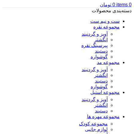
0
items
0
تومان
دسته‌بندی محصولات
ست و نیم ست
مجموعه نقره
آویز و گردنبند
انگشتر
پیرسینگ نقره
دستبند
گوشواره
مجموعه مد
آویز و گردنبند
انگشتر
دستبند
گوشواره
مجموعه استیل
آویز و گردنبند
انگشتر
دستبند
مجموعه مهره ها
مجموعه کودک
لوازم جانبی