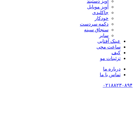
آویز دستبند
آویز موبایل
جاکلیدی
خودکار
دکمه سردست
سنجاق سینه
سایر
عینک آفتابی
ساعت مچی
کیف
تزئینات مو
درباره ما
تماس با ما
۰۲۱۸۸۲۳۰۸۹۴