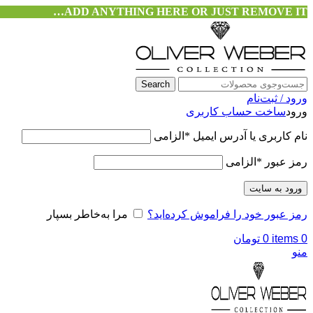
ADD ANYTHING HERE OR JUST REMOVE IT…
Search
ورود / ثبت‌نام
ورود
ساخت حساب کاربری
نام کاربری یا آدرس ایمیل
*
الزامی
رمز عبور
*
الزامی
ورود به سایت
رمز عبور خود را فراموش کرده‌اید؟
مرا به‌خاطر بسپار
0
items
0
تومان
منو