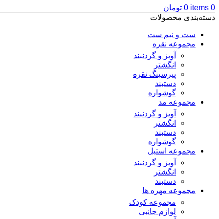
0
items
0
تومان
دسته‌بندی محصولات
ست و نیم ست
مجموعه نقره
آویز و گردنبند
انگشتر
پیرسینگ نقره
دستبند
گوشواره
مجموعه مد
آویز و گردنبند
انگشتر
دستبند
گوشواره
مجموعه استیل
آویز و گردنبند
انگشتر
دستبند
مجموعه مهره ها
مجموعه کودک
لوازم جانبی