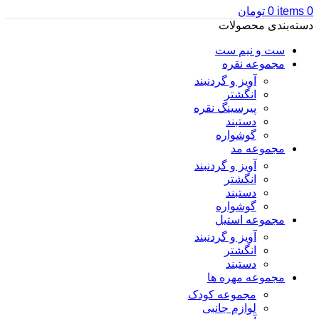
0
items
0
تومان
دسته‌بندی محصولات
ست و نیم ست
مجموعه نقره
آویز و گردنبند
انگشتر
پیرسینگ نقره
دستبند
گوشواره
مجموعه مد
آویز و گردنبند
انگشتر
دستبند
گوشواره
مجموعه استیل
آویز و گردنبند
انگشتر
دستبند
مجموعه مهره ها
مجموعه کودک
لوازم جانبی