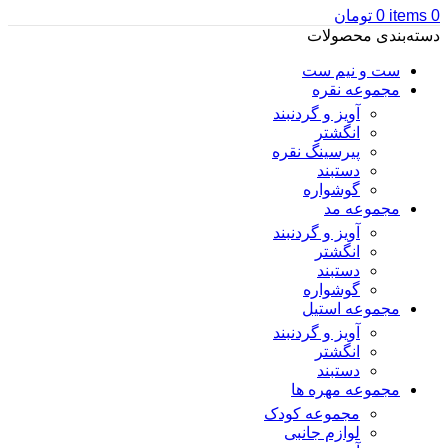
0
items
0
تومان
دسته‌بندی محصولات
ست و نیم ست
مجموعه نقره
آویز و گردنبند
انگشتر
پیرسینگ نقره
دستبند
گوشواره
مجموعه مد
آویز و گردنبند
انگشتر
دستبند
گوشواره
مجموعه استیل
آویز و گردنبند
انگشتر
دستبند
مجموعه مهره ها
مجموعه کودک
لوازم جانبی