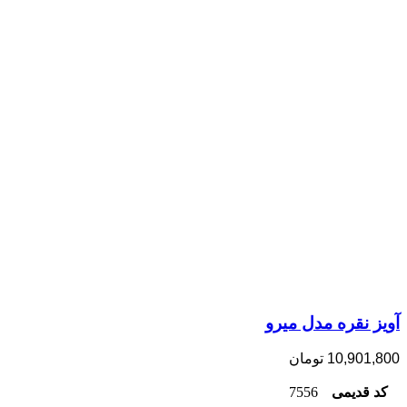
آویز نقره مدل میرو
10,901,800
تومان
کد قدیمی
7556