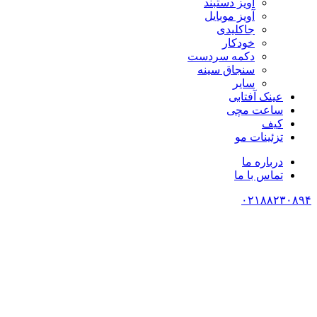
آویز دستبند
آویز موبایل
جاکلیدی
خودکار
دکمه سردست
سنجاق سینه
سایر
عینک آفتابی
ساعت مچی
کیف
تزئینات مو
درباره ما
تماس با ما
۰۲۱۸۸۲۳۰۸۹۴