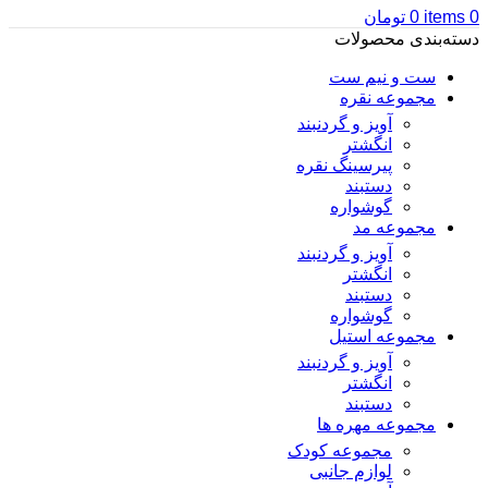
0
items
0
تومان
دسته‌بندی محصولات
ست و نیم ست
مجموعه نقره
آویز و گردنبند
انگشتر
پیرسینگ نقره
دستبند
گوشواره
مجموعه مد
آویز و گردنبند
انگشتر
دستبند
گوشواره
مجموعه استیل
آویز و گردنبند
انگشتر
دستبند
مجموعه مهره ها
مجموعه کودک
لوازم جانبی