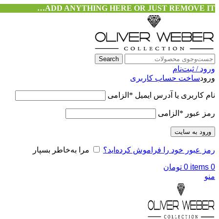
ADD ANYTHING HERE OR JUST REMOVE IT…
Search
ورود / ثبت‌نام
ورود
ساخت حساب کاربری
نام کاربری یا آدرس ایمیل
*
الزامی
رمز عبور
*
الزامی
ورود به سایت
رمز عبور خود را فراموش کرده‌اید؟
مرا به‌خاطر بسپار
0
items
0
تومان
منو