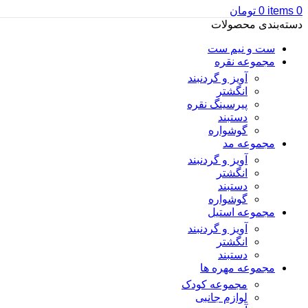
0
items
0
تومان
دسته‌بندی محصولات
ست و نیم ست
مجموعه نقره
آویز و گردنبند
انگشتر
پیرسینگ نقره
دستبند
گوشواره
مجموعه مد
آویز و گردنبند
انگشتر
دستبند
گوشواره
مجموعه استیل
آویز و گردنبند
انگشتر
دستبند
مجموعه مهره ها
مجموعه کودک
لوازم جانبی