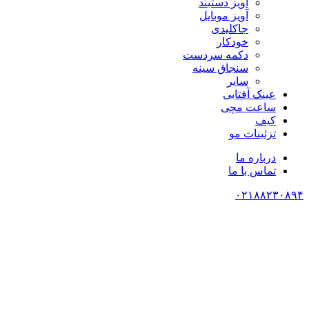
آویز دستبند
آویز موبایل
جاکلیدی
خودکار
دکمه سردست
سنجاق سینه
سایر
عینک آفتابی
ساعت مچی
کیف
تزئینات مو
درباره ما
تماس با ما
۰۲۱۸۸۲۳۰۸۹۴