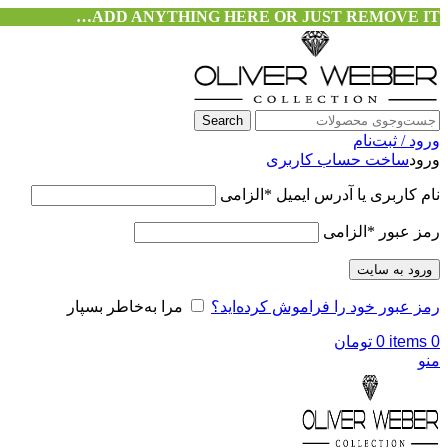
ADD ANYTHING HERE OR JUST REMOVE IT…
Search
ورود / ثبت‌نام
ورود
ساخت حساب کاربری
نام کاربری یا آدرس ایمیل
*
الزامی
رمز عبور
*
الزامی
ورود به سایت
رمز عبور خود را فراموش کرده‌اید؟
مرا به‌خاطر بسپار
0
items
0
تومان
منو