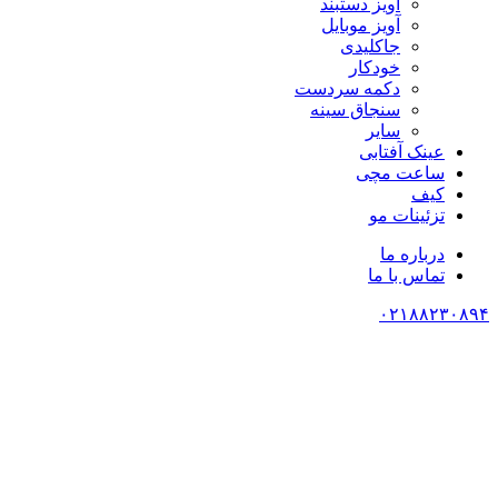
آویز دستبند
آویز موبایل
جاکلیدی
خودکار
دکمه سردست
سنجاق سینه
سایر
عینک آفتابی
ساعت مچی
کیف
تزئینات مو
درباره ما
تماس با ما
۰۲۱۸۸۲۳۰۸۹۴