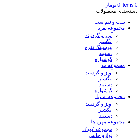
0
items
0
تومان
دسته‌بندی محصولات
ست و نیم ست
مجموعه نقره
آویز و گردنبند
انگشتر
پیرسینگ نقره
دستبند
گوشواره
مجموعه مد
آویز و گردنبند
انگشتر
دستبند
گوشواره
مجموعه استیل
آویز و گردنبند
انگشتر
دستبند
مجموعه مهره ها
مجموعه کودک
لوازم جانبی