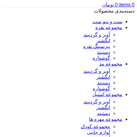
0
items
0
تومان
دسته‌بندی محصولات
ست و نیم ست
مجموعه نقره
آویز و گردنبند
انگشتر
پیرسینگ نقره
دستبند
گوشواره
مجموعه مد
آویز و گردنبند
انگشتر
دستبند
گوشواره
مجموعه استیل
آویز و گردنبند
انگشتر
دستبند
مجموعه مهره ها
مجموعه کودک
لوازم جانبی