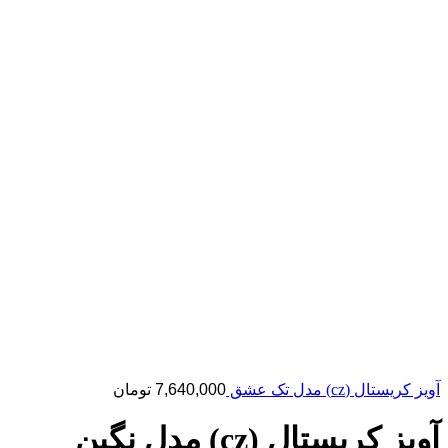
آویز کریستال (cz) مدل تک عشق
7,640,000
تومان
آویز کریستال (cz) مدل نگین