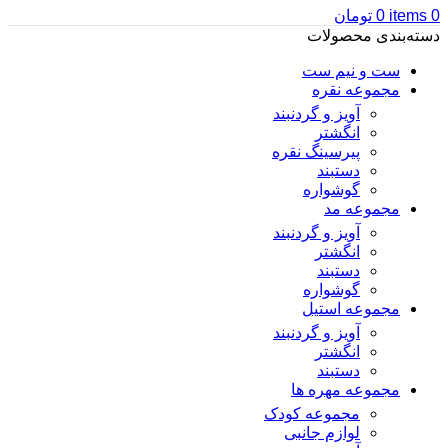
0
items
0
تومان
دسته‌بندی محصولات
ست و نیم ست
مجموعه نقره
آویز و گردنبند
انگشتر
پیرسینگ نقره
دستبند
گوشواره
مجموعه مد
آویز و گردنبند
انگشتر
دستبند
گوشواره
مجموعه استیل
آویز و گردنبند
انگشتر
دستبند
مجموعه مهره ها
مجموعه کودک
لوازم جانبی