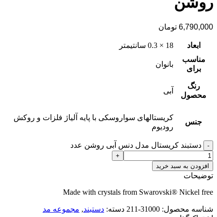
روشن
6,790,000
تومان
ابعاد
18 × 0.3 سانتیمتر
مناسب
بانوان
برای
رنگ
آبی
محصول
کریستالهای سواروسکی با پایه آلیاژ فلزات و روکش
جنس
رودیوم
دستبند کریستال مدل دنس آبی روشن عدد
افزودن به سبد خرید
توضیحات
Made with crystals from Swarovski® Nickel free
شناسه محصول:
31000-211
دسته:
دستبند
,
مجموعه مد