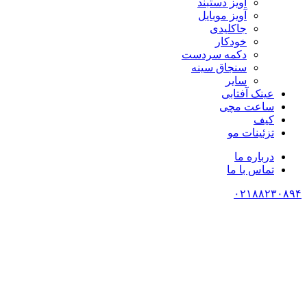
آویز دستبند
آویز موبایل
جاکلیدی
خودکار
دکمه سردست
سنجاق سینه
سایر
عینک آفتابی
ساعت مچی
کیف
تزئینات مو
درباره ما
تماس با ما
۰۲۱۸۸۲۳۰۸۹۴