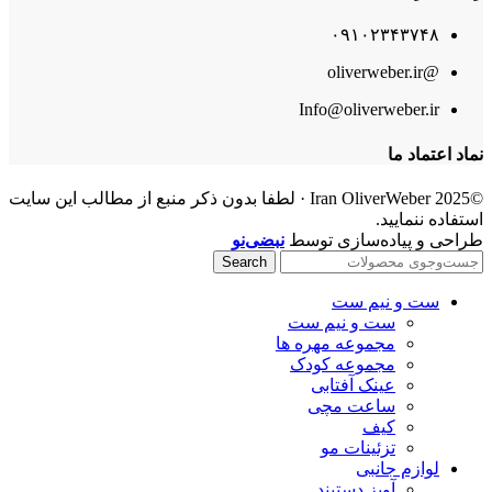
۰۹۱۰۲۳۴۳۷۴۸
@oliverweber.ir
Info@oliverweber.ir
نماد اعتماد ما
©2025 Iran OliverWeber · لطفا بدون ذکر منبع از مطالب این سایت
استفاده ننمایید.
طراحی و پیاده‌سازی توسط
نبضی‌نو
Search
ست و نیم ست
ست و نیم ست
مجموعه مهره ها
مجموعه کودک
عینک آفتابی
ساعت مچی
کیف
تزئینات مو
لوازم جانبی
آویز دستبند