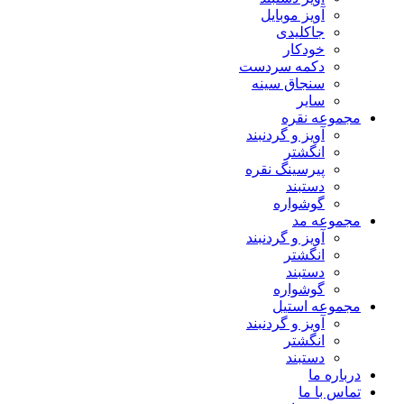
آویز موبایل
جاکلیدی
خودکار
دکمه سردست
سنجاق سینه
سایر
مجموعه نقره
آویز و گردنبند
انگشتر
پیرسینگ نقره
دستبند
گوشواره
مجموعه مد
آویز و گردنبند
انگشتر
دستبند
گوشواره
مجموعه استیل
آویز و گردنبند
انگشتر
دستبند
درباره ما
تماس با ما