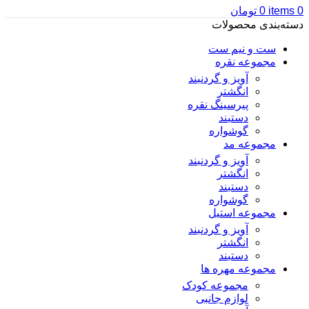
0
items
0
تومان
دسته‌بندی محصولات
ست و نیم ست
مجموعه نقره
آویز و گردنبند
انگشتر
پیرسینگ نقره
دستبند
گوشواره
مجموعه مد
آویز و گردنبند
انگشتر
دستبند
گوشواره
مجموعه استیل
آویز و گردنبند
انگشتر
دستبند
مجموعه مهره ها
مجموعه کودک
لوازم جانبی