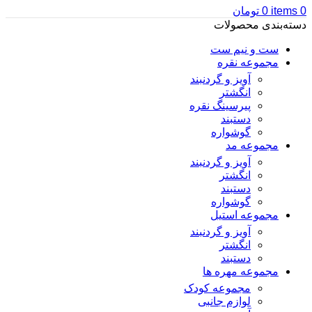
0
items
0
تومان
دسته‌بندی محصولات
ست و نیم ست
مجموعه نقره
آویز و گردنبند
انگشتر
پیرسینگ نقره
دستبند
گوشواره
مجموعه مد
آویز و گردنبند
انگشتر
دستبند
گوشواره
مجموعه استیل
آویز و گردنبند
انگشتر
دستبند
مجموعه مهره ها
مجموعه کودک
لوازم جانبی