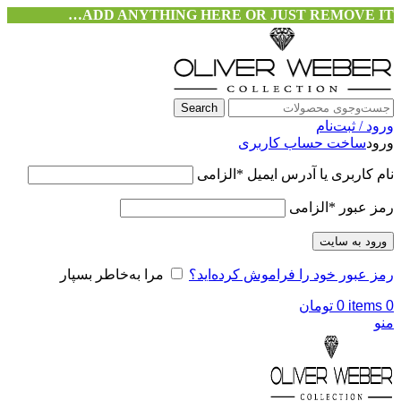
ADD ANYTHING HERE OR JUST REMOVE IT…
Search
ورود / ثبت‌نام
ورود
ساخت حساب کاربری
نام کاربری یا آدرس ایمیل
*
الزامی
رمز عبور
*
الزامی
ورود به سایت
رمز عبور خود را فراموش کرده‌اید؟
مرا به‌خاطر بسپار
0
items
0
تومان
منو