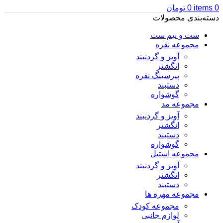
0
items
0
تومان
دسته‌بندی محصولات
ست و نیم ست
مجموعه نقره
آویز و گردنبند
انگشتر
پیرسینگ نقره
دستبند
گوشواره
مجموعه مد
آویز و گردنبند
انگشتر
دستبند
گوشواره
مجموعه استیل
آویز و گردنبند
انگشتر
دستبند
مجموعه مهره ها
مجموعه کودک
لوازم جانبی