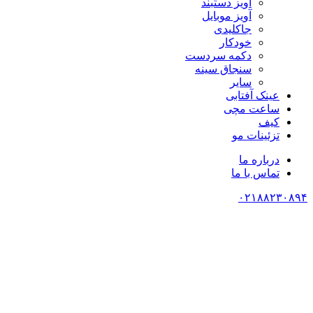
آویز دستبند
آویز موبایل
جاکلیدی
خودکار
دکمه سردست
سنجاق سینه
سایر
عینک آفتابی
ساعت مچی
کیف
تزئینات مو
درباره ما
تماس با ما
۰۲۱۸۸۲۳۰۸۹۴