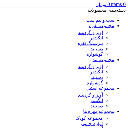
0
items
0
تومان
دسته‌بندی محصولات
ست و نیم ست
مجموعه نقره
آویز و گردنبند
انگشتر
پیرسینگ نقره
دستبند
گوشواره
مجموعه مد
آویز و گردنبند
انگشتر
دستبند
گوشواره
مجموعه استیل
آویز و گردنبند
انگشتر
دستبند
مجموعه مهره ها
مجموعه کودک
لوازم جانبی