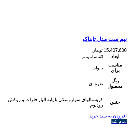
نیم ست مدل تابناک
15,407,600
تومان
ابعاد
40 سانتیمتر
مناسب
بانوان
برای
رنگ
نقره ای
محصول
کریستالهای سواروسکی با پایه آلیاژ فلزات و روکش
جنس
رودیوم
افزودن به سبد خرید
تمام شد