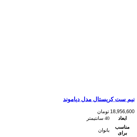
نیم ست کریستال مدل دیاموند
18,956,600
تومان
ابعاد
40 سانتیمتر
مناسب
بانوان
برای