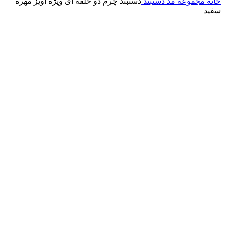
خانه
مجموعه مد
دستبند
دستبند چرم دو حلقه ای ویژه آویز مهره –
سفید