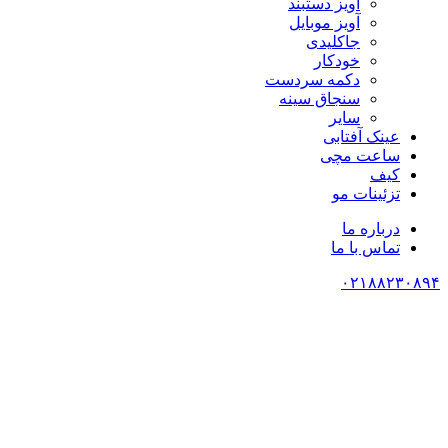
آویز دستبند
آویز موبایل
جاکلیدی
خودکار
دکمه سردست
سنجاق سینه
سایر
عینک آفتابی
ساعت مچی
کیف
تزئینات مو
درباره ما
تماس با ما
۰۲۱۸۸۲۳۰۸۹۴