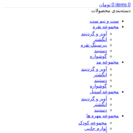
0
items
0
تومان
دسته‌بندی محصولات
ست و نیم ست
مجموعه نقره
آویز و گردنبند
انگشتر
پیرسینگ نقره
دستبند
گوشواره
مجموعه مد
آویز و گردنبند
انگشتر
دستبند
گوشواره
مجموعه استیل
آویز و گردنبند
انگشتر
دستبند
مجموعه مهره ها
مجموعه کودک
لوازم جانبی