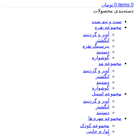
0
items
0
تومان
دسته‌بندی محصولات
ست و نیم ست
مجموعه نقره
آویز و گردنبند
انگشتر
پیرسینگ نقره
دستبند
گوشواره
مجموعه مد
آویز و گردنبند
انگشتر
دستبند
گوشواره
مجموعه استیل
آویز و گردنبند
انگشتر
دستبند
مجموعه مهره ها
مجموعه کودک
لوازم جانبی