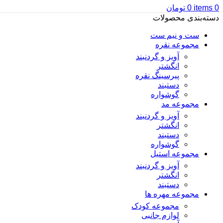
0
items
0
تومان
دسته‌بندی محصولات
ست و نیم ست
مجموعه نقره
آویز و گردنبند
انگشتر
پیرسینگ نقره
دستبند
گوشواره
مجموعه مد
آویز و گردنبند
انگشتر
دستبند
گوشواره
مجموعه استیل
آویز و گردنبند
انگشتر
دستبند
مجموعه مهره ها
مجموعه کودک
لوازم جانبی