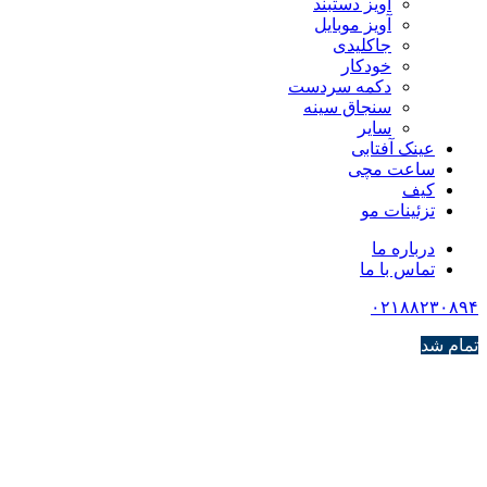
آویز دستبند
آویز موبایل
جاکلیدی
خودکار
دکمه سردست
سنجاق سینه
سایر
عینک آفتابی
ساعت مچی
کیف
تزئینات مو
درباره ما
تماس با ما
۰۲۱۸۸۲۳۰۸۹۴
تمام شد