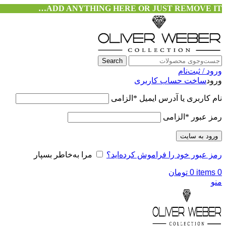
ADD ANYTHING HERE OR JUST REMOVE IT…
Search
ورود / ثبت‌نام
ورود
ساخت حساب کاربری
نام کاربری یا آدرس ایمیل
*
الزامی
رمز عبور
*
الزامی
ورود به سایت
رمز عبور خود را فراموش کرده‌اید؟
مرا به‌خاطر بسپار
0
items
0
تومان
منو