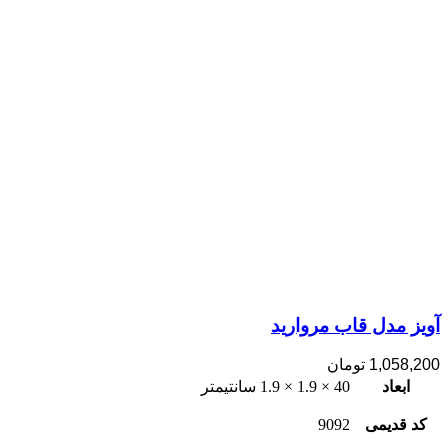
آویز مدل قاب مروارید
1,058,200
تومان
ابعاد
40 × 1.9 × 1.9 سانتیمتر
کد قدیمی
9092