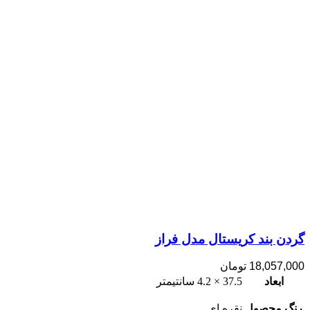
گردن بند کریستال مدل فراز
18,057,000
تومان
ابعاد
37.5 × 4.2 سانتیمتر
رنگ محصول
نقره ای