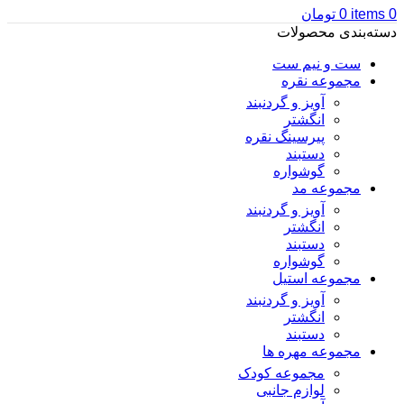
0
items
0
تومان
دسته‌بندی محصولات
ست و نیم ست
مجموعه نقره
آویز و گردنبند
انگشتر
پیرسینگ نقره
دستبند
گوشواره
مجموعه مد
آویز و گردنبند
انگشتر
دستبند
گوشواره
مجموعه استیل
آویز و گردنبند
انگشتر
دستبند
مجموعه مهره ها
مجموعه کودک
لوازم جانبی