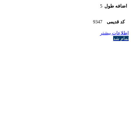
اضافه طول
5
کد قدیمی
9347
اطلاعات بیشتر
تمام شد