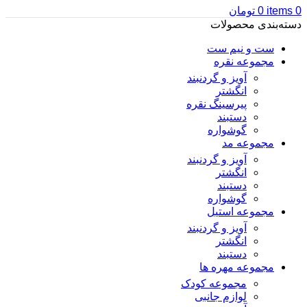
0
items
0
تومان
دسته‌بندی محصولات
ست و نیم ست
مجموعه نقره
آویز و گردنبند
انگشتر
پیرسینگ نقره
دستبند
گوشواره
مجموعه مد
آویز و گردنبند
انگشتر
دستبند
گوشواره
مجموعه استیل
آویز و گردنبند
انگشتر
دستبند
مجموعه مهره ها
مجموعه کودک
لوازم جانبی