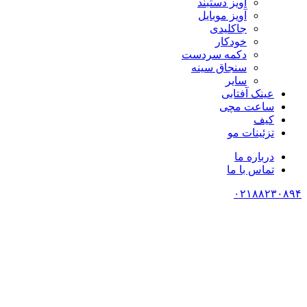
آویز دستبند
آویز موبایل
جاکلیدی
خودکار
دکمه سردست
سنجاق سینه
سایر
عینک آفتابی
ساعت مچی
کیف
تزئینات مو
درباره ما
تماس با ما
۰۲۱۸۸۲۳۰۸۹۴