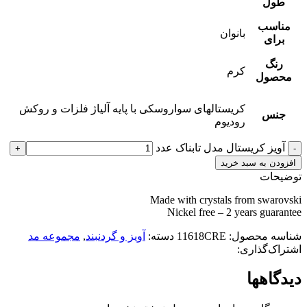
طول
مناسب
بانوان
برای
رنگ
کرم
محصول
کریستالهای سواروسکی با پایه آلیاژ فلزات و روکش
جنس
رودیوم
آویز کریستال مدل تابناک عدد
افزودن به سبد خرید
توضیحات
Made with crystals from swarovski
Nickel free – 2 years guarantee
شناسه محصول:
11618CRE
دسته:
آویز و گردنبند
,
مجموعه مد
اشتراک‌گذاری:
دیدگاهها