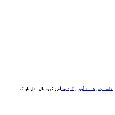
خانه
مجموعه مد
آویز و گردنبند
آویز کریستال مدل تابناک