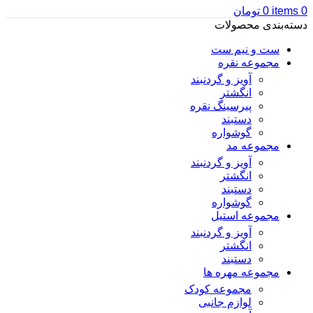
0
items
0
تومان
دسته‌بندی محصولات
ست و نیم ست
مجموعه نقره
آویز و گردنبند
انگشتر
پیرسینگ نقره
دستبند
گوشواره
مجموعه مد
آویز و گردنبند
انگشتر
دستبند
گوشواره
مجموعه استیل
آویز و گردنبند
انگشتر
دستبند
مجموعه مهره ها
مجموعه کودک
لوازم جانبی