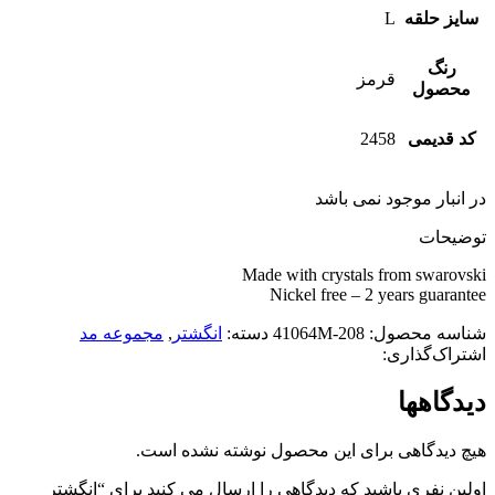
سایز حلقه
L
رنگ
قرمز
محصول
کد قدیمی
2458
در انبار موجود نمی باشد
توضیحات
Made with crystals from swarovski
Nickel free – 2 years guarantee
شناسه محصول:
41064M-208
دسته:
انگشتر
,
مجموعه مد
اشتراک‌گذاری:
دیدگاهها
هیچ دیدگاهی برای این محصول نوشته نشده است.
اولین نفری باشید که دیدگاهی را ارسال می کنید برای “انگشتر