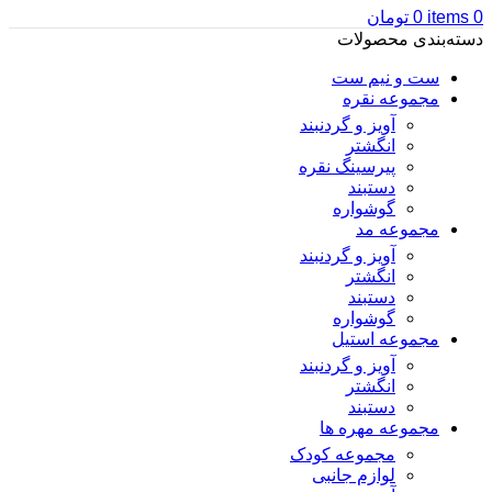
0
items
0
تومان
دسته‌بندی محصولات
ست و نیم ست
مجموعه نقره
آویز و گردنبند
انگشتر
پیرسینگ نقره
دستبند
گوشواره
مجموعه مد
آویز و گردنبند
انگشتر
دستبند
گوشواره
مجموعه استیل
آویز و گردنبند
انگشتر
دستبند
مجموعه مهره ها
مجموعه کودک
لوازم جانبی