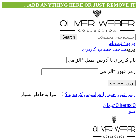
ADD ANYTHING HERE OR JUST REMOVE IT…
Search
ورود / ثبت‌نام
ورود
ساخت حساب کاربری
نام کاربری یا آدرس ایمیل
*
الزامی
رمز عبور
*
الزامی
ورود به سایت
رمز عبور خود را فراموش کرده‌اید؟
مرا به‌خاطر بسپار
0
items
0
تومان
منو