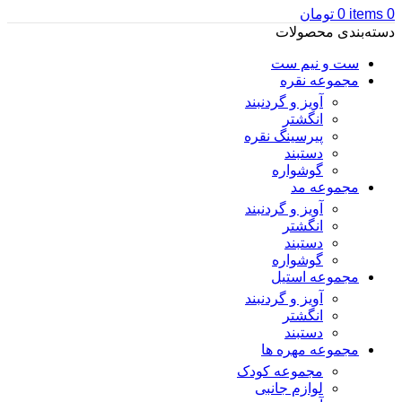
0
items
0
تومان
دسته‌بندی محصولات
ست و نیم ست
مجموعه نقره
آویز و گردنبند
انگشتر
پیرسینگ نقره
دستبند
گوشواره
مجموعه مد
آویز و گردنبند
انگشتر
دستبند
گوشواره
مجموعه استیل
آویز و گردنبند
انگشتر
دستبند
مجموعه مهره ها
مجموعه کودک
لوازم جانبی