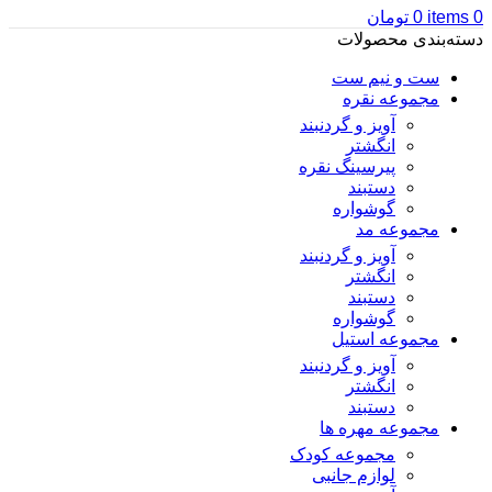
0
items
0
تومان
دسته‌بندی محصولات
ست و نیم ست
مجموعه نقره
آویز و گردنبند
انگشتر
پیرسینگ نقره
دستبند
گوشواره
مجموعه مد
آویز و گردنبند
انگشتر
دستبند
گوشواره
مجموعه استیل
آویز و گردنبند
انگشتر
دستبند
مجموعه مهره ها
مجموعه کودک
لوازم جانبی