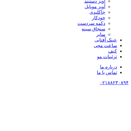
آویز دستبند
آویز موبایل
جاکلیدی
خودکار
دکمه سردست
سنجاق سینه
سایر
عینک آفتابی
ساعت مچی
کیف
تزئینات مو
درباره ما
تماس با ما
۰۲۱۸۸۲۳۰۸۹۴