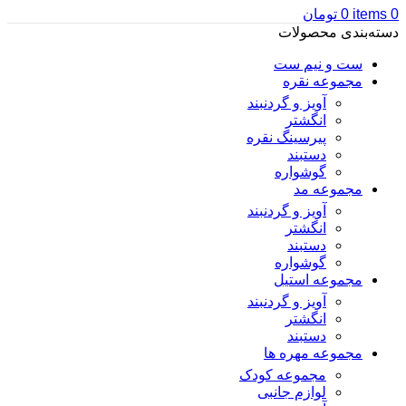
0
items
0
تومان
دسته‌بندی محصولات
ست و نیم ست
مجموعه نقره
آویز و گردنبند
انگشتر
پیرسینگ نقره
دستبند
گوشواره
مجموعه مد
آویز و گردنبند
انگشتر
دستبند
گوشواره
مجموعه استیل
آویز و گردنبند
انگشتر
دستبند
مجموعه مهره ها
مجموعه کودک
لوازم جانبی