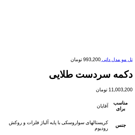
تل مو مدل داتی
993,200
تومان
دکمه سردست طلایی
11,003,200
تومان
مناسب
آقایان
برای
کریستالهای سواروسکی با پایه آلیاژ فلزات و روکش
جنس
رودیوم