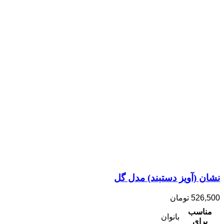
نشان (آویز دستبند) مدل گل
526,500
تومان
مناسب
بانوان
برای