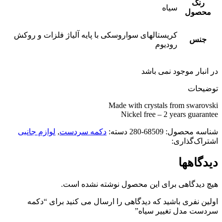
رنگ
سیاه
محصول
کریستالهای سواروسکی با پایه آلیاژ فلزات و روکش
جنس
رودیوم
در انبار موجود نمی باشد
توضیحات
Made with crystals from swarovski
Nickel free – 2 years guarantee
شناسه محصول:
68509-280
دسته:
دکمه سردست
,
لوازم جانبی
اشتراک‌گذاری:
دیدگاهها
هیچ دیدگاهی برای این محصول نوشته نشده است.
اولین نفری باشید که دیدگاهی را ارسال می کنید برای “دکمه
سردست مدل تغییر سیاه”