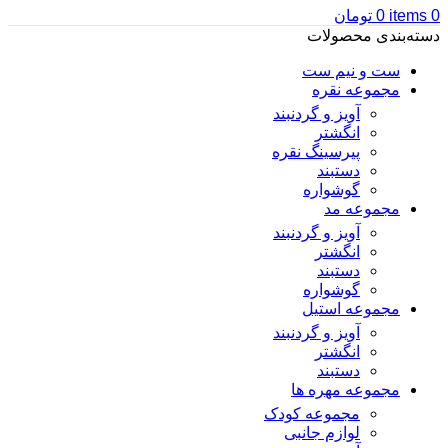
0
items
0
تومان
دسته‌بندی محصولات
ست و نیم ست
مجموعه نقره
آویز و گردنبند
انگشتر
پیرسینگ نقره
دستبند
گوشواره
مجموعه مد
آویز و گردنبند
انگشتر
دستبند
گوشواره
مجموعه استیل
آویز و گردنبند
انگشتر
دستبند
مجموعه مهره ها
مجموعه کودک
لوازم جانبی