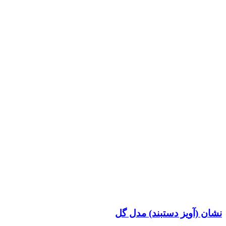
نشان (آویز دستبند) مدل گل