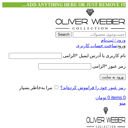
ADD ANYTHING HERE OR JUST REMOVE IT…
Search
ورود / ثبت‌نام
ورود
ساخت حساب کاربری
نام کاربری یا آدرس ایمیل
*
الزامی
رمز عبور
*
الزامی
ورود به سایت
رمز عبور خود را فراموش کرده‌اید؟
مرا به‌خاطر بسپار
0
items
0
تومان
منو