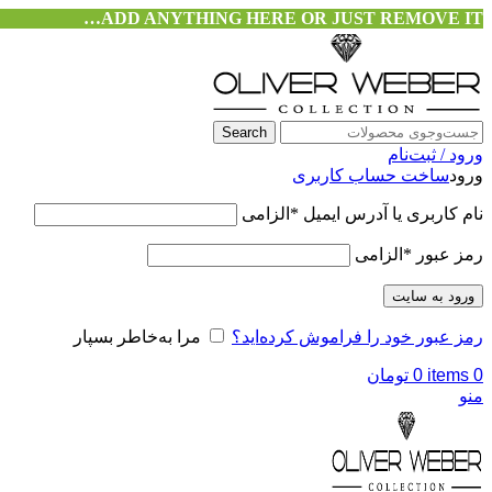
ADD ANYTHING HERE OR JUST REMOVE IT…
Search
ورود / ثبت‌نام
ورود
ساخت حساب کاربری
نام کاربری یا آدرس ایمیل
*
الزامی
رمز عبور
*
الزامی
ورود به سایت
رمز عبور خود را فراموش کرده‌اید؟
مرا به‌خاطر بسپار
0
items
0
تومان
منو