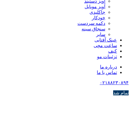
آویز دستبند
آویز موبایل
جاکلیدی
خودکار
دکمه سردست
سنجاق سینه
سایر
عینک آفتابی
ساعت مچی
کیف
تزئینات مو
درباره ما
تماس با ما
۰۲۱۸۸۲۳۰۸۹۴
تمام شد