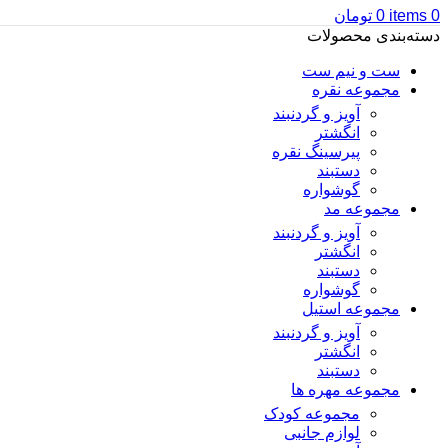
0
items
0
تومان
دسته‌بندی محصولات
ست و نیم ست
مجموعه نقره
آویز و گردنبند
انگشتر
پیرسینگ نقره
دستبند
گوشواره
مجموعه مد
آویز و گردنبند
انگشتر
دستبند
گوشواره
مجموعه استیل
آویز و گردنبند
انگشتر
دستبند
مجموعه مهره ها
مجموعه کودک
لوازم جانبی