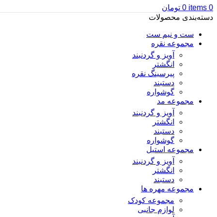
0
items
0
تومان
دسته‌بندی محصولات
ست و نیم ست
مجموعه نقره
آویز و گردنبند
انگشتر
پیرسینگ نقره
دستبند
گوشواره
مجموعه مد
آویز و گردنبند
انگشتر
دستبند
گوشواره
مجموعه استیل
آویز و گردنبند
انگشتر
دستبند
مجموعه مهره ها
مجموعه کودک
لوازم جانبی