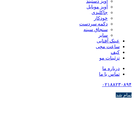
آویز دستبند
آویز موبایل
جاکلیدی
خودکار
دکمه سردست
سنجاق سینه
سایر
عینک آفتابی
ساعت مچی
کیف
تزئینات مو
درباره ما
تماس با ما
۰۲۱۸۸۲۳۰۸۹۴
تمام شد