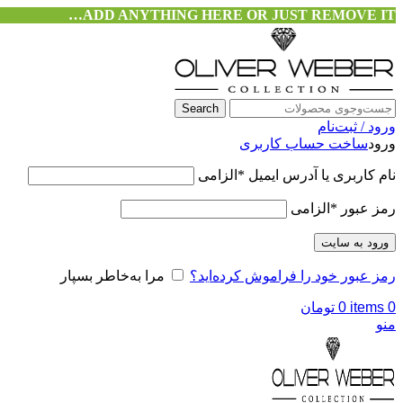
ADD ANYTHING HERE OR JUST REMOVE IT…
Search
ورود / ثبت‌نام
ورود
ساخت حساب کاربری
نام کاربری یا آدرس ایمیل
*
الزامی
رمز عبور
*
الزامی
ورود به سایت
رمز عبور خود را فراموش کرده‌اید؟
مرا به‌خاطر بسپار
0
items
0
تومان
منو