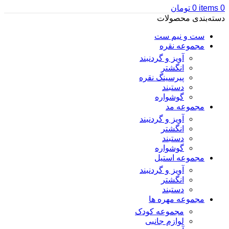
0
items
0
تومان
دسته‌بندی محصولات
ست و نیم ست
مجموعه نقره
آویز و گردنبند
انگشتر
پیرسینگ نقره
دستبند
گوشواره
مجموعه مد
آویز و گردنبند
انگشتر
دستبند
گوشواره
مجموعه استیل
آویز و گردنبند
انگشتر
دستبند
مجموعه مهره ها
مجموعه کودک
لوازم جانبی