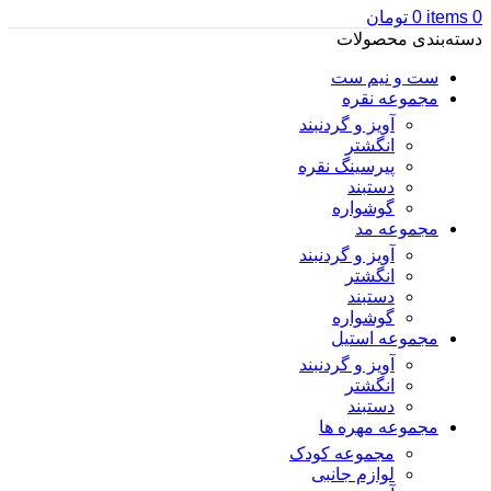
0
items
0
تومان
دسته‌بندی محصولات
ست و نیم ست
مجموعه نقره
آویز و گردنبند
انگشتر
پیرسینگ نقره
دستبند
گوشواره
مجموعه مد
آویز و گردنبند
انگشتر
دستبند
گوشواره
مجموعه استیل
آویز و گردنبند
انگشتر
دستبند
مجموعه مهره ها
مجموعه کودک
لوازم جانبی