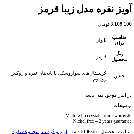
آویز نقره مدل زیبا قرمز
8,108,100
تومان
مناسب
بانوان
برای
رنگ
قرمز
محصول
کریستال‌های سواروسکی با پایه‌های نقره و روکش
جنس
رودیوم
در انبار موجود نمی باشد
توضیحات
Made with crystals from swarovski
Nickel free – 2 years guarantee
شناسه محصول:
61068red
دسته:
آویز و گردنبند
,
مجموعه نقره