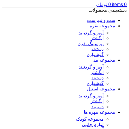
0
items
0
تومان
دسته‌بندی محصولات
ست و نیم ست
مجموعه نقره
آویز و گردنبند
انگشتر
پیرسینگ نقره
دستبند
گوشواره
مجموعه مد
آویز و گردنبند
انگشتر
دستبند
گوشواره
مجموعه استیل
آویز و گردنبند
انگشتر
دستبند
مجموعه مهره ها
مجموعه کودک
لوازم جانبی