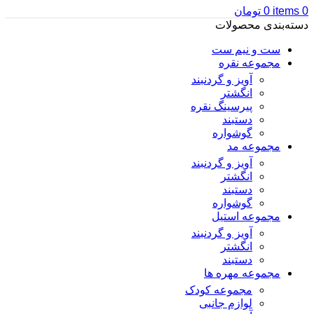
0
items
0
تومان
دسته‌بندی محصولات
ست و نیم ست
مجموعه نقره
آویز و گردنبند
انگشتر
پیرسینگ نقره
دستبند
گوشواره
مجموعه مد
آویز و گردنبند
انگشتر
دستبند
گوشواره
مجموعه استیل
آویز و گردنبند
انگشتر
دستبند
مجموعه مهره ها
مجموعه کودک
لوازم جانبی