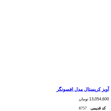
آویز کریستال مدل افسونگر
13,054,600
تومان
کد قدیمی
8757