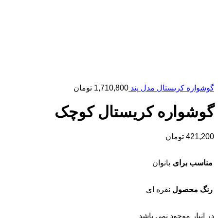
گوشواره کریستال مدل پند
1,710,800
تومان
گوشواره کریستال کوچک
421,200
تومان
مناسب برای
بانوان
رنگ محصول
نقره ای
در انبار موجود نمی باشد