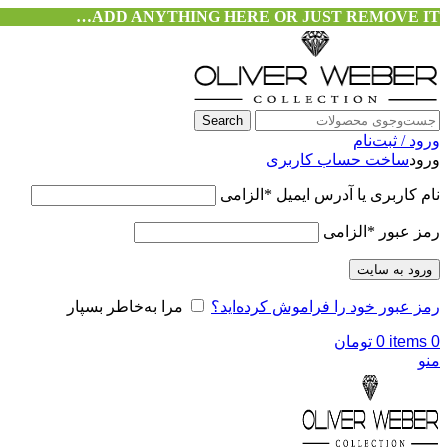
ADD ANYTHING HERE OR JUST REMOVE IT…
Search
ورود / ثبت‌نام
ورود
ساخت حساب کاربری
نام کاربری یا آدرس ایمیل
*
الزامی
رمز عبور
*
الزامی
ورود به سایت
رمز عبور خود را فراموش کرده‌اید؟
مرا به‌خاطر بسپار
0
items
0
تومان
منو