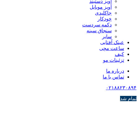
آویز دستبند
آویز موبایل
جاکلیدی
خودکار
دکمه سردست
سنجاق سینه
سایر
عینک آفتابی
ساعت مچی
کیف
تزئینات مو
درباره ما
تماس با ما
۰۲۱۸۸۲۳۰۸۹۴
تمام شد