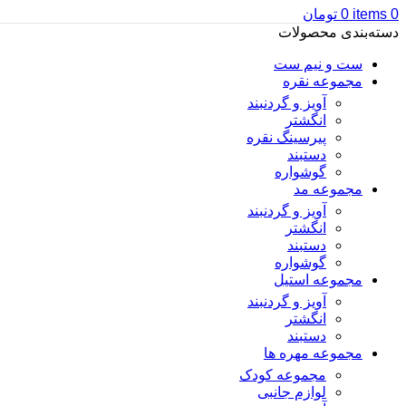
0
items
0
تومان
دسته‌بندی محصولات
ست و نیم ست
مجموعه نقره
آویز و گردنبند
انگشتر
پیرسینگ نقره
دستبند
گوشواره
مجموعه مد
آویز و گردنبند
انگشتر
دستبند
گوشواره
مجموعه استیل
آویز و گردنبند
انگشتر
دستبند
مجموعه مهره ها
مجموعه کودک
لوازم جانبی