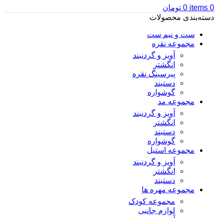
0
items
0
تومان
دسته‌بندی محصولات
ست و نیم ست
مجموعه نقره
آویز و گردنبند
انگشتر
پیرسینگ نقره
دستبند
گوشواره
مجموعه مد
آویز و گردنبند
انگشتر
دستبند
گوشواره
مجموعه استیل
آویز و گردنبند
انگشتر
دستبند
مجموعه مهره ها
مجموعه کودک
لوازم جانبی