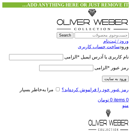
ADD ANYTHING HERE OR JUST REMOVE IT…
Search
ورود / ثبت‌نام
ورود
ساخت حساب کاربری
نام کاربری یا آدرس ایمیل
*
الزامی
رمز عبور
*
الزامی
ورود به سایت
رمز عبور خود را فراموش کرده‌اید؟
مرا به‌خاطر بسپار
0
items
0
تومان
منو