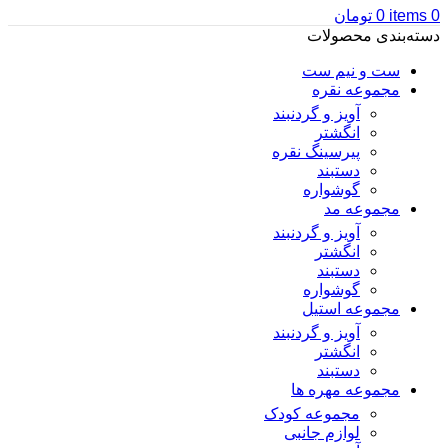
0
items
0
تومان
دسته‌بندی محصولات
ست و نیم ست
مجموعه نقره
آویز و گردنبند
انگشتر
پیرسینگ نقره
دستبند
گوشواره
مجموعه مد
آویز و گردنبند
انگشتر
دستبند
گوشواره
مجموعه استیل
آویز و گردنبند
انگشتر
دستبند
مجموعه مهره ها
مجموعه کودک
لوازم جانبی