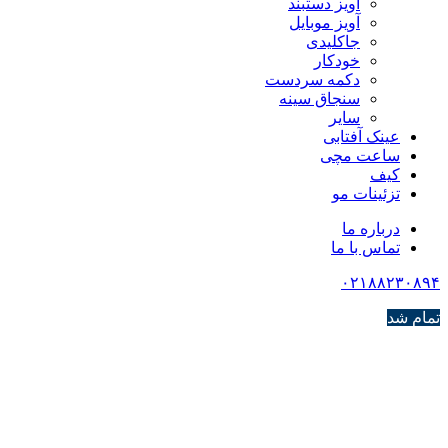
آویز دستبند
آویز موبایل
جاکلیدی
خودکار
دکمه سردست
سنجاق سینه
سایر
عینک آفتابی
ساعت مچی
کیف
تزئینات مو
درباره ما
تماس با ما
۰۲۱۸۸۲۳۰۸۹۴
تمام شد