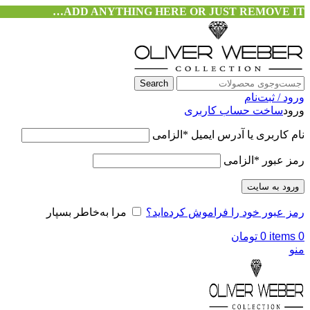
ADD ANYTHING HERE OR JUST REMOVE IT…
Search
ورود / ثبت‌نام
ورود
ساخت حساب کاربری
نام کاربری یا آدرس ایمیل
*
الزامی
رمز عبور
*
الزامی
ورود به سایت
رمز عبور خود را فراموش کرده‌اید؟
مرا به‌خاطر بسپار
0
items
0
تومان
منو