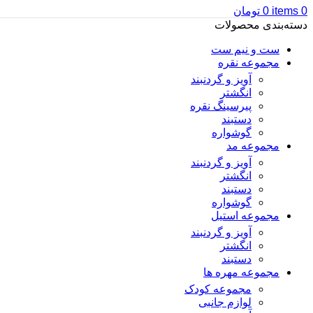
0
items
0
تومان
دسته‌بندی محصولات
ست و نیم ست
مجموعه نقره
آویز و گردنبند
انگشتر
پیرسینگ نقره
دستبند
گوشواره
مجموعه مد
آویز و گردنبند
انگشتر
دستبند
گوشواره
مجموعه استیل
آویز و گردنبند
انگشتر
دستبند
مجموعه مهره ها
مجموعه کودک
لوازم جانبی