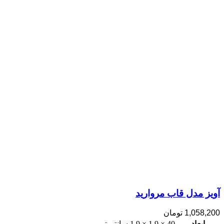
آویز مدل قاب مروارید
1,058,200
تومان
ابعاد
40 × 1.9 × 1.9 سانتیمتر