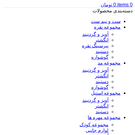
0
items
0
تومان
دسته‌بندی محصولات
ست و نیم ست
مجموعه نقره
آویز و گردنبند
انگشتر
پیرسینگ نقره
دستبند
گوشواره
مجموعه مد
آویز و گردنبند
انگشتر
دستبند
گوشواره
مجموعه استیل
آویز و گردنبند
انگشتر
دستبند
مجموعه مهره ها
مجموعه کودک
لوازم جانبی