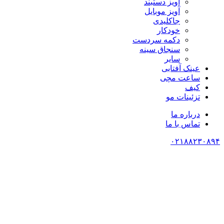
آویز دستبند
آویز موبایل
جاکلیدی
خودکار
دکمه سردست
سنجاق سینه
سایر
عینک آفتابی
ساعت مچی
کیف
تزئینات مو
درباره ما
تماس با ما
۰۲۱۸۸۲۳۰۸۹۴