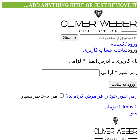
ADD ANYTHING HERE OR JUST REMOVE IT…
Search
ورود / ثبت‌نام
ورود
ساخت حساب کاربری
نام کاربری یا آدرس ایمیل
*
الزامی
رمز عبور
*
الزامی
ورود به سایت
رمز عبور خود را فراموش کرده‌اید؟
مرا به‌خاطر بسپار
0
items
0
تومان
منو