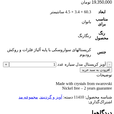
19,350,000
تومان
ابعاد
60.3 × 3.4 × 4.5 سانتیمتر
مناسب
بانوان
برای
رنگ
رنگارنگ
محصول
کریستالهای سواروسکی با پایه آلیاژ فلزات و روکش
جنس
رودیوم
آویز کریستال مدل سیاره عدد
افزودن به سبد خرید
توضیحات
Made with crystals from swarovski
Nickel free – 2 years guarantee
شناسه محصول:
11410
دسته:
آویز و گردنبند
,
مجموعه مد
اشتراک‌گذاری:
دیدگاهها