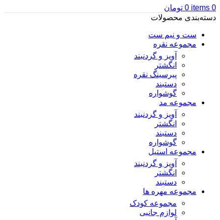
0
items
0
تومان
دسته‌بندی محصولات
ست و نیم ست
مجموعه نقره
آویز و گردنبند
انگشتر
پیرسینگ نقره
دستبند
گوشواره
مجموعه مد
آویز و گردنبند
انگشتر
دستبند
گوشواره
مجموعه استیل
آویز و گردنبند
انگشتر
دستبند
مجموعه مهره ها
مجموعه کودک
لوازم جانبی