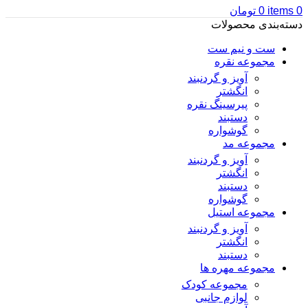
0
items
0
تومان
دسته‌بندی محصولات
ست و نیم ست
مجموعه نقره
آویز و گردنبند
انگشتر
پیرسینگ نقره
دستبند
گوشواره
مجموعه مد
آویز و گردنبند
انگشتر
دستبند
گوشواره
مجموعه استیل
آویز و گردنبند
انگشتر
دستبند
مجموعه مهره ها
مجموعه کودک
لوازم جانبی