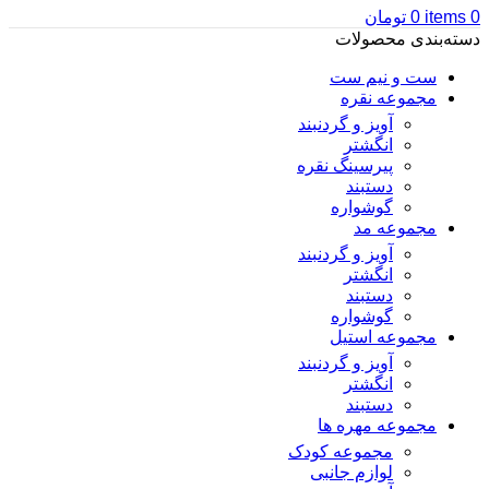
0
items
0
تومان
دسته‌بندی محصولات
ست و نیم ست
مجموعه نقره
آویز و گردنبند
انگشتر
پیرسینگ نقره
دستبند
گوشواره
مجموعه مد
آویز و گردنبند
انگشتر
دستبند
گوشواره
مجموعه استیل
آویز و گردنبند
انگشتر
دستبند
مجموعه مهره ها
مجموعه کودک
لوازم جانبی