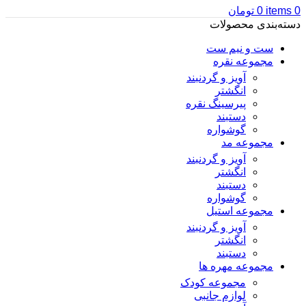
0
items
0
تومان
دسته‌بندی محصولات
ست و نیم ست
مجموعه نقره
آویز و گردنبند
انگشتر
پیرسینگ نقره
دستبند
گوشواره
مجموعه مد
آویز و گردنبند
انگشتر
دستبند
گوشواره
مجموعه استیل
آویز و گردنبند
انگشتر
دستبند
مجموعه مهره ها
مجموعه کودک
لوازم جانبی