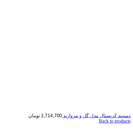
دستبند کریستال مدل گل و مروارید
1,714,700
تومان
Back to products