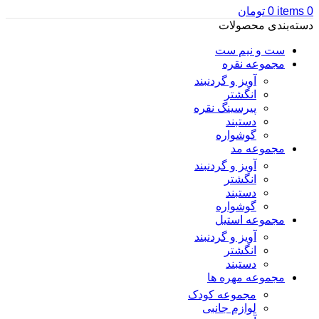
0
items
0
تومان
دسته‌بندی محصولات
ست و نیم ست
مجموعه نقره
آویز و گردنبند
انگشتر
پیرسینگ نقره
دستبند
گوشواره
مجموعه مد
آویز و گردنبند
انگشتر
دستبند
گوشواره
مجموعه استیل
آویز و گردنبند
انگشتر
دستبند
مجموعه مهره ها
مجموعه کودک
لوازم جانبی