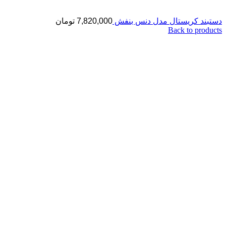
دستبند کریستال مدل دنس بنفش
7,820,000
تومان
Back to products