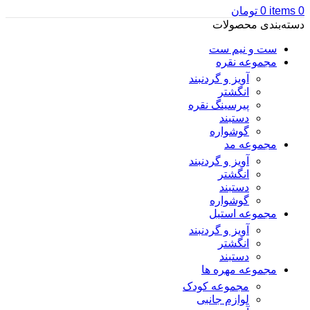
0
items
0
تومان
دسته‌بندی محصولات
ست و نیم ست
مجموعه نقره
آویز و گردنبند
انگشتر
پیرسینگ نقره
دستبند
گوشواره
مجموعه مد
آویز و گردنبند
انگشتر
دستبند
گوشواره
مجموعه استیل
آویز و گردنبند
انگشتر
دستبند
مجموعه مهره ها
مجموعه کودک
لوازم جانبی