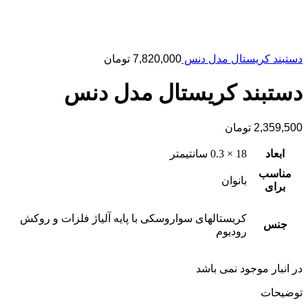
دستبند کریستال مدل دنس
7,820,000
تومان
دستبند کریستال مدل دنس
2,359,500
تومان
ابعاد
18 × 0.3 سانتیمتر
مناسب
بانوان
برای
کریستالهای سواروسکی با پایه آلیاژ فلزات و روکش
جنس
رودیوم
در انبار موجود نمی باشد
توضیحات