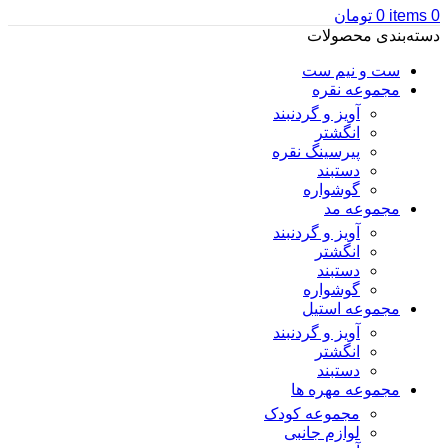
0
items
0
تومان
دسته‌بندی محصولات
ست و نیم ست
مجموعه نقره
آویز و گردنبند
انگشتر
پیرسینگ نقره
دستبند
گوشواره
مجموعه مد
آویز و گردنبند
انگشتر
دستبند
گوشواره
مجموعه استیل
آویز و گردنبند
انگشتر
دستبند
مجموعه مهره ها
مجموعه کودک
لوازم جانبی