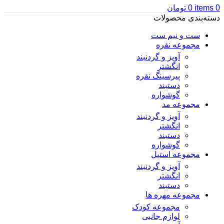
0
items
0
تومان
دسته‌بندی محصولات
ست و نیم ست
مجموعه نقره
آویز و گردنبند
انگشتر
پیرسینگ نقره
دستبند
گوشواره
مجموعه مد
آویز و گردنبند
انگشتر
دستبند
گوشواره
مجموعه استیل
آویز و گردنبند
انگشتر
دستبند
مجموعه مهره ها
مجموعه کودک
لوازم جانبی